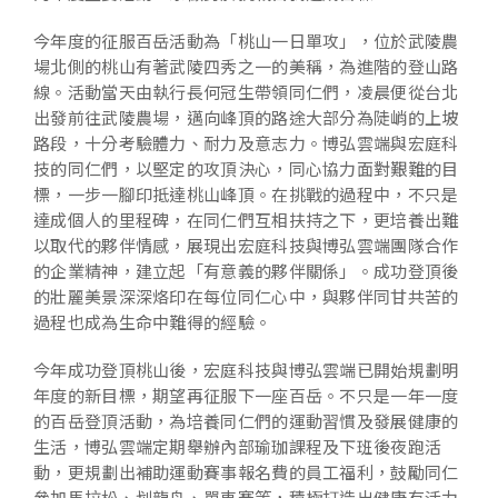
今年度的征服百岳活動為「桃山一日單攻」，位於武陵農
場北側的桃山有著武陵四秀之一的美稱，為進階的登山路
線。活動當天由執行長何冠生帶領同仁們，凌晨便從台北
出發前往武陵農場，邁向峰頂的路途大部分為陡峭的上坡
路段，十分考驗體力、耐力及意志力。博弘雲端與宏庭科
技的同仁們，以堅定的攻頂決心，同心協力面對艱難的目
標，一步一腳印抵達桃山峰頂。在挑戰的過程中，不只是
達成個人的里程碑，在同仁們互相扶持之下，更培養出難
以取代的夥伴情感，展現出宏庭科技與博弘雲端團隊合作
的企業精神，建立起「有意義的夥伴關係」。成功登頂後
的壯麗美景深深烙印在每位同仁心中，與夥伴同甘共苦的
過程也成為生命中難得的經驗。
今年成功登頂桃山後，宏庭科技與博弘雲端已開始規劃明
年度的新目標，期望再征服下一座百岳。不只是一年一度
的百岳登頂活動，為培養同仁們的運動習慣及發展健康的
生活，博弘雲端定期舉辦內部瑜珈課程及下班後夜跑活
動，更規劃出補助運動賽事報名費的員工福利，鼓勵同仁
參加馬拉松、划龍舟、單車賽等，積極打造出健康有活力