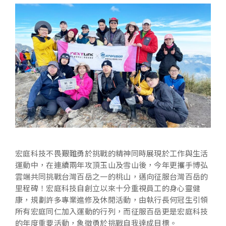
宏庭科技不畏艱難勇於挑戰的精神同時展現於工作與生活
運動中，在連續兩年攻頂玉山及雪山後，今年更攜手博弘
雲端共同挑戰台灣百岳之一的桃山，邁向征服台灣百岳的
里程碑！宏庭科技自創立以來十分重視員工的身心靈健
康，規劃許多專業進修及休閒活動，由執行長何冠生引領
所有宏庭同仁加入運動的行列，而征服百岳更是宏庭科技
的年度重要活動，象徵勇於挑戰自我達成目標。