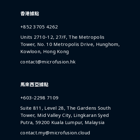
香港據點
+852 3705 4262
Units 2710-12, 27/F, The Metropolis
Tower, No. 10 Metropolis Drive, Hunghom,
Kowloon, Hong Kong
contact@microfusion.hk
馬來西亞據點
+603-2298 7109
Suite 811, Level 28, The Gardens South
Tower, Mid Valley City, Lingkaran Syed
Putra, 59200 Kuala Lumpur, Malaysia
contact.my@microfusion.cloud