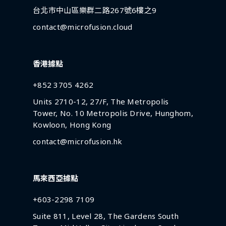
台北市中山區樂群二路267號6樓之9
contact@microfusion.cloud
香港據點
+852 3705 4262
Units 2710-12, 27/F, The Metropolis
Tower, No. 10 Metropolis Drive, Hunghom,
Kowloon, Hong Kong
contact@microfusion.hk
馬來西亞據點
+603-2298 7109
Suite 811, Level 28, The Gardens South