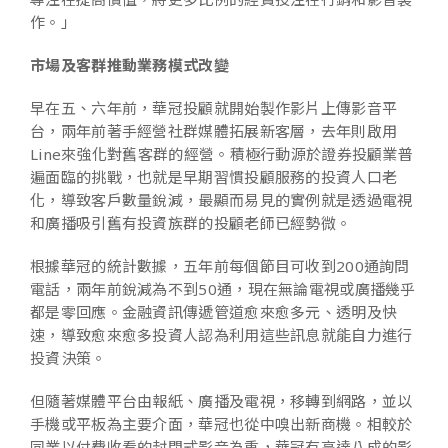
作。」
市場及客群推動業務模式改變
早在五、六年前，華冠投顧就開始製作影片上傳影音平
台，兩年前著手經營社群媒體拓展新客層，去年則啟用
Line來強化對舊客群的經營。積極行動源於證券投顧業普
遍面臨的挑戰，也就是早期習慣投顧服務的投資人口老
化，導致客戶數量銳減，最顯而易見的實例就是透過電視
和廣播吸引舊有投資族群的投顧老師已經勢微。
根據華冠的統計數據，五年前每個節目可收到200通詢問
電話，兩年前銳減為不到50通，現在無論電視或廣播幾乎
都是零回應。金融資訊傳遞管道愈來愈多元、透明及快
速，導致愈來愈多投資人認為利用這些訊息就能自力進行
投資決策。
但隨著媒體平台由報紙、廣播及電視，移轉到網路，並以
手機或平板為主要介面，華冠也從中嗅出新商機。相較於
同業以付費收看的封閉式影音為重，華冠有高達八成的影