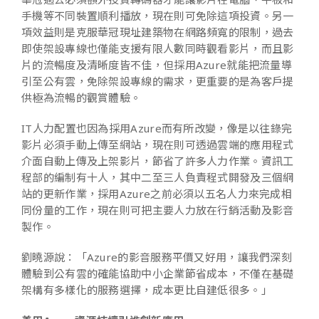
手機等不同裝置順利播放，現在則可免除這項投資。另一
項效益則是克服華冠現址建築物在網路頻寬的限制，過去
即使架設專線也僅能支援有限人數同時觀看影片，而且影
片的流暢度及清晰度皆不佳，但採用Azure就能把流量導
引至公有雲，免除架設專線的需求，更重要的是為客戶提
供極為流暢的觀賞體驗。
IT人力配置也因為採用Azure而有所改變，像是以往錄完
影片必須手動上傳至網站，現在則可透過雲端的應用程式
介面自動上傳及上架影片，節省了許多人力作業。資訊工
程部的編制有十人，其中二至三人負責程式開發及三個網
站的更新作業，採用Azure之前必須以五名人力來完成相
同份量的工作，現在則可把主要人力放在行銷活動及影音
製作。
劉曉源說：「Azure的影音服務平價又好用，讓我們深刻
體驗到公有雲的確能協助中小企業節省成本，不僅在基礎
架構有多樣化的服務選擇，成本更比自建低很多。」