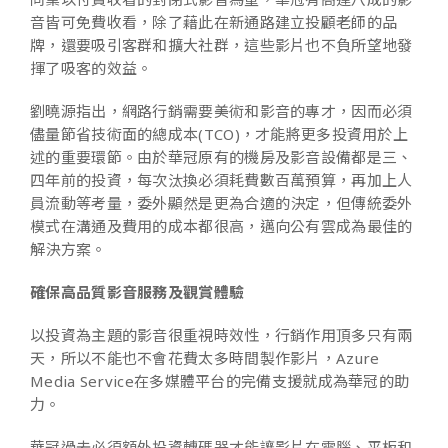
音皆可免費收看，除了藉此在新通路建立投顧老師的品
牌，還要吸引客群和擴大社群，這些影片也不負所望地發
揮了吸客的效益。
劉曉源指出，網路行銷需要美術和影音的專才，因而必須
儘量節省技術面的總成本(TCO)，才能將更多投資用於上
述的重要環節。由於華冠原有的機房及影音設備都是三、
四年前的投資，每次汰換必須耗費數百萬預算，再加上人
員流動等考量，委外顯然是更為合適的決定，但傳統委外
模式在溝通及費用的成本都很高，邁向公有雲成為最佳的
解決方案。
確保高品質影音服務及觀賞體驗
以投資為主題的影音很重視時效性，行銷作用頂多只有兩
天，所以不能也不會花費太多時間製作影片，Azure
Media Service在多媒體平台的完備支援就成為華冠的助
力。
華冠過去必須額外投資轉碼器才能讓影片在電腦、平板和