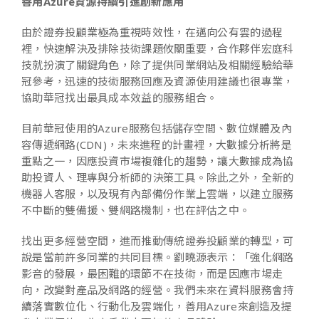
善用Azure資源持續引進創新應用
由於證券投顧業極為重視時效性，在邁向公有雲的過程
裡，快速解決及排除技術課題攸關重要，合作夥伴宏庭科
技就扮演了關鍵角色，除了提供同業網站及相關經驗給華
冠參考，迅速的技術服務回應及資源使用建議也很專業，
協助華冠找出最具成本效益的服務組合。
目前華冠使用的Azure服務包括儲存空間、數位媒體及內
容傳遞網路(CDN)，未來進程的計畫裡，大數據分析將是
重點之一，因應投資市場複雜化的趨勢，讓大數據成為協
助投資人、理專與分析師的決策工具。除此之外，全新的
機器人客服，以及現有內部備份作業上雲端，以建立服務
不中斷的雙備援、雙網路機制，也在評估之中。
找出更多經營空間，進而推動傳統證券投顧業的轉型，可
說是當前許多同業的共同目標。劉曉源表示：「強化網路
影音的發展，最困難的環節不在技術，而是因應市場走
向，改變對產品及網路的經營。我們未來在資料服務會持
續落實數位化、行動化及雲端化，善用Azure來創造及提