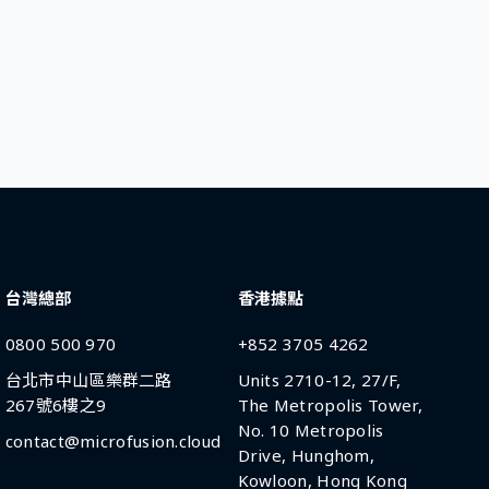
台灣總部
香港據點
0800 500 970
+852 3705 4262
台北市中山區樂群二路
Units 2710-12, 27/F,
267號6樓之9
The Metropolis Tower,
No. 10 Metropolis
contact@microfusion.cloud
Drive, Hunghom,
Kowloon, Hong Kong