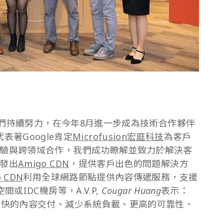
們持續努力，在今年8月進一步成為技術合作夥伴
證代表著Google肯定
Microfusion宏庭科技
為客戶
驗與跨領域合作，我們成功瞭解並致力於解決客
發出
Amigo CDN
，提供客戶出色的問題解決方
o CDN
利用全球網路節點提供內容傳遞服務，支援
或IDC機房等，A.V.P,
Cougar Huang
表示：
更快的內容交付、減少系統負載、更高的可靠性、