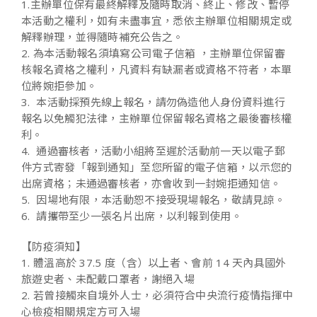
1.主辦單位保有最終解釋及隨時取消、終止、修改、暫停
本活動之權利，如有未盡事宜，悉依主辦單位相關規定或
解釋辦理，並得隨時補充公告之。
2. 為本活動報名須填寫公司電子信箱 ，主辦單位保留審
核報名資格之權利，凡資料有缺漏者或資格不符者，本單
位將婉拒參加。
3. 本活動採預先線上報名，請勿偽造他人身份資料進行
報名以免觸犯法律，主辦單位保留報名資格之最後審核權
利。
4. 通過審核者，活動小組將至遲於活動前一天以電子郵
件方式寄發「報到通知」至您所留的電子信箱，以示您的
出席資格；未通過審核者，亦會收到一封婉拒通知信。
5. 因場地有限，本活動恕不接受現場報名，敬請見諒。
6. 請攜帶至少一張名片出席，以利報到使用。
【防疫須知】
1. 體溫高於 37.5 度（含）以上者、會前 14 天內具國外
旅遊史者、未配戴口罩者，謝絕入場
2. 若曾接觸來自境外人士，必須符合中央流行疫情指揮中
心檢疫相關規定方可入場