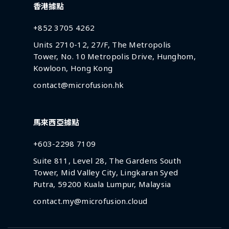
香港據點
+852 3705 4262
Units 2710-12, 27/F, The Metropolis
Tower, No. 10 Metropolis Drive, Hunghom,
Kowloon, Hong Kong
contact@microfusion.hk
馬來西亞據點
+603-2298 7109
Suite 811, Level 28, The Gardens South
Tower, Mid Valley City, Lingkaran Syed
Putra, 59200 Kuala Lumpur, Malaysia
contact.my@microfusion.cloud