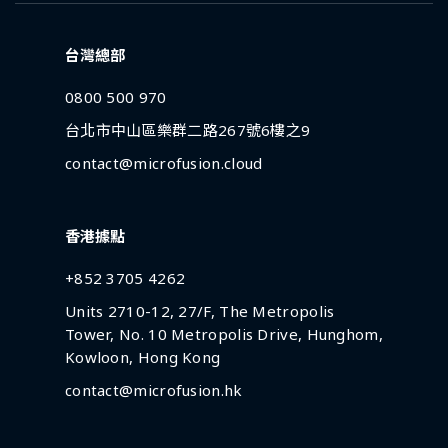
台灣總部
0800 500 970
台北市中山區樂群二路267號6樓之9
contact@microfusion.cloud
香港據點
+852 3705 4262
Units 2710-12, 27/F, The Metropolis
Tower, No. 10 Metropolis Drive, Hunghom,
Kowloon, Hong Kong
contact@microfusion.hk