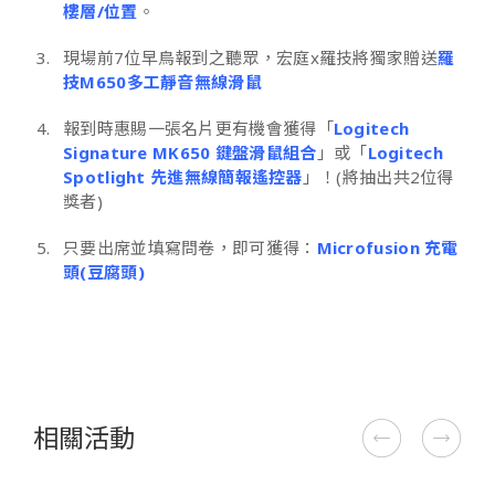
樓層/位置
。
現場前7位早鳥報到之聽眾，宏庭x羅技將獨家贈送
羅
技M650多工靜音無線滑鼠
報到時惠賜一張名片更有機會獲得「
Logitech
Signature MK650 鍵盤滑鼠組合
」或「
Logitech
Spotlight 先進無線簡報遙控器
」！(將抽出共2位得
獎者)
只要出席並填寫問卷，即可獲得：
Microfusion 充電
頭(豆腐頭)
相關活動