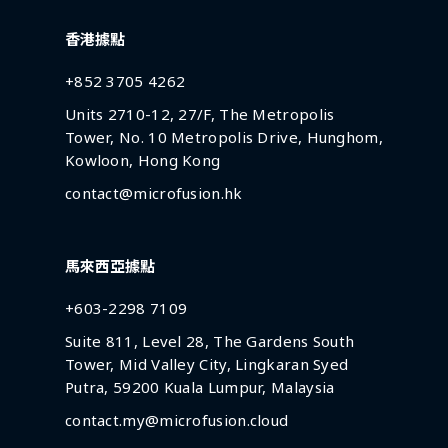
香港據點
+852 3705 4262
Units 2710-12, 27/F, The Metropolis
Tower, No. 10 Metropolis Drive, Hunghom,
Kowloon, Hong Kong
contact@microfusion.hk
馬來西亞據點
+603-2298 7109
Suite 811, Level 28, The Gardens South
Tower, Mid Valley City, Lingkaran Syed
Putra, 59200 Kuala Lumpur, Malaysia
contact.my@microfusion.cloud