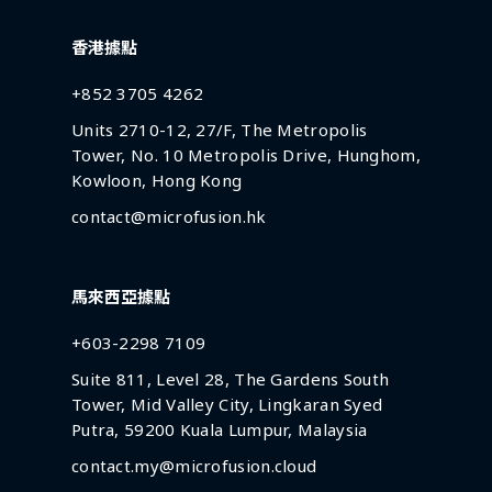
香港據點
+852 3705 4262
Units 2710-12, 27/F, The Metropolis
Tower, No. 10 Metropolis Drive, Hunghom,
Kowloon, Hong Kong
contact@microfusion.hk
馬來西亞據點
+603-2298 7109
Suite 811, Level 28, The Gardens South
Tower, Mid Valley City, Lingkaran Syed
Putra, 59200 Kuala Lumpur, Malaysia
contact.my@microfusion.cloud