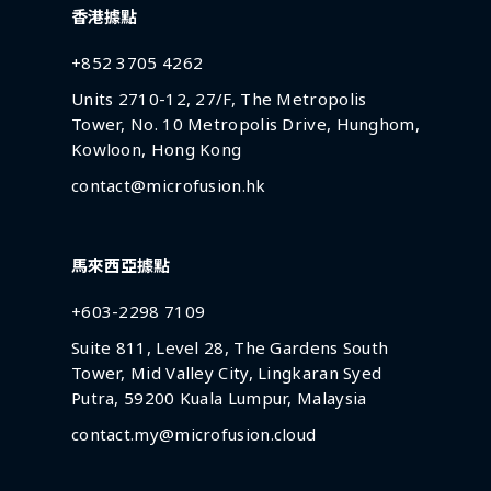
香港據點
+852 3705 4262
Units 2710-12, 27/F, The Metropolis
Tower, No. 10 Metropolis Drive, Hunghom,
Kowloon, Hong Kong
contact@microfusion.hk
馬來西亞據點
+603-2298 7109
Suite 811, Level 28, The Gardens South
Tower, Mid Valley City, Lingkaran Syed
Putra, 59200 Kuala Lumpur, Malaysia
contact.my@microfusion.cloud