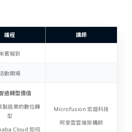
議程
講師
來賓報到
活動開場
智造轉型價值
 淺談製造業的數位轉
Microfusion 宏庭科技
型
阿里雲雲端架構師
ibaba Cloud 如何