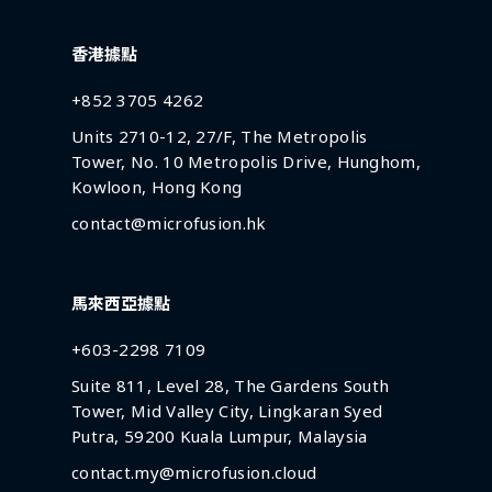
香港據點
+852 3705 4262
Units 2710-12, 27/F, The Metropolis
Tower, No. 10 Metropolis Drive, Hunghom,
Kowloon, Hong Kong
contact@microfusion.hk
馬來西亞據點
+603-2298 7109
Suite 811, Level 28, The Gardens South
Tower, Mid Valley City, Lingkaran Syed
Putra, 59200 Kuala Lumpur, Malaysia
contact.my@microfusion.cloud