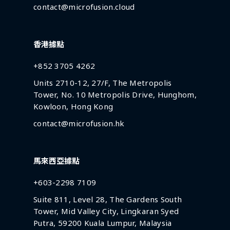
contact@microfusion.cloud
香港據點
+852 3705 4262
Units 2710-12, 27/F, The Metropolis
Tower, No. 10 Metropolis Drive, Hunghom,
Kowloon, Hong Kong
contact@microfusion.hk
馬來西亞據點
+603-2298 7109
Suite 811, Level 28, The Gardens South
Tower, Mid Valley City, Lingkaran Syed
Putra, 59200 Kuala Lumpur, Malaysia