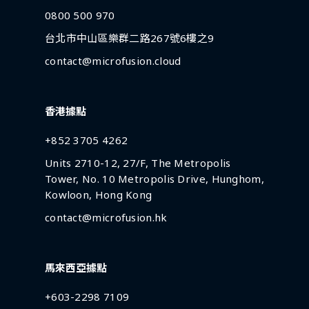
0800 500 970
台北市中山區樂群二路267號6樓之9
contact@microfusion.cloud
香港據點
+852 3705 4262
Units 2710-12, 27/F, The Metropolis
Tower, No. 10 Metropolis Drive, Hunghom,
Kowloon, Hong Kong
contact@microfusion.hk
馬來西亞據點
+603-2298 7109