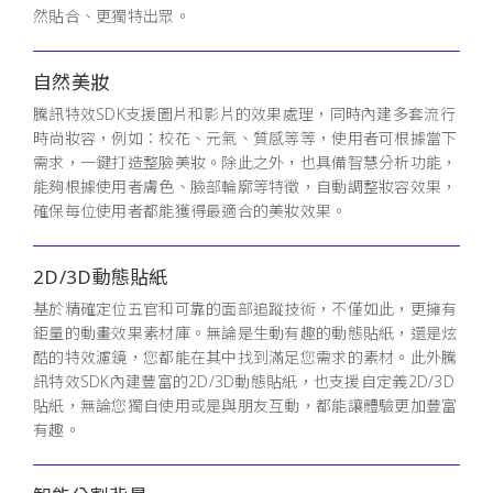
然貼合、更獨特出眾。
自然美妝
騰訊特效SDK支援圖片和影片的效果處理，同時內建多套流行
時尚妝容，例如：校花、元氣、質感等等，使用者可根據當下
需求，一鍵打造整臉美妝。除此之外，也具備智慧分析功能，
能夠根據使用者膚色、臉部輪廓等特徵，自動調整妝容效果，
確保每位使用者都能獲得最適合的美妝效果。
2D/3D動態貼紙
基於精確定位五官和可靠的面部追蹤技術，不僅如此，更擁有
鉅量的動畫效果素材庫。無論是生動有趣的動態貼紙，還是炫
酷的特效濾鏡，您都能在其中找到滿足您需求的素材。此外騰
訊特效SDK內建豐富的2D/3D動態貼紙，也支援自定義2D/3D
貼紙，無論您獨自使用或是與朋友互動，都能讓體驗更加豐富
有趣。