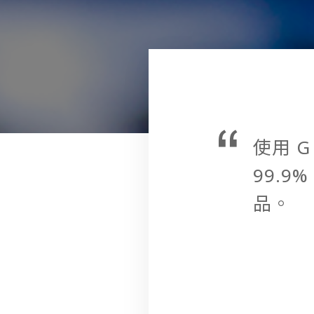
使用 G
99.9
品。