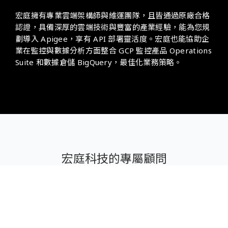
宏庭擁有專業雲端架構師與維運團隊，且皆通過原廠合格
認證，具備深厚的雲端技術與豐富的產業經驗，能為您規
劃導入 Apigee，享有 API 部署靈活度。宏庭也能協助企
業在監控與數據分析方面整合 GCP 監控產品 Operations
Suite 和數據倉儲 BigQuery，最佳化業務策略。
宏庭科技的專屬顧問
助您靈活部署 API！
專案諮詢