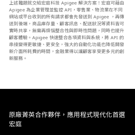
上述難題就交給宏庭科技 Apigee 解決方案！宏庭可藉由
Apigee 為企業管理並監控 API，零售業、物流業在不同
網站或平台收到的所有請求都會先發送到 Apigee ，再傳
送到後端，商品庫存量、顧客訊息、配送狀況等資料皆可
實時共享，無需再煩惱整合性與即時性問題，同時也提升
顧客體驗。Apigee 快速整合各項資料與系統，將 API 的
串接變得更敏捷、更安全，強大的自動化功能也降低開發
新介面所耗費的時間，金融業得以讓顧客享受更多元的創
新服務。
原廠菁英合作夥伴，應用程式現代化首選
宏庭