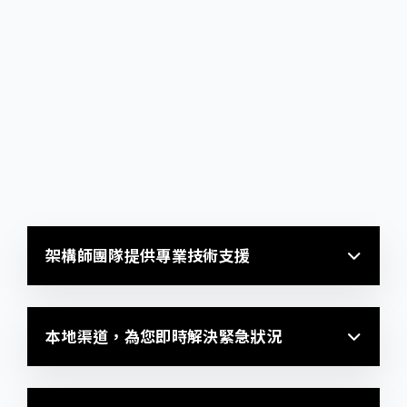
決您的問題。
宏庭科技提供 Google Workspace專家一對一導
入、企業信箱遷移諮詢等服務，給您最專業的導入
流程建議，若透過官方購買則無提供售前諮詢服
務，企業或須自行解決相關疑難。
架構師團隊提供專業技術支援
本地渠道，為您即時解決緊急狀況