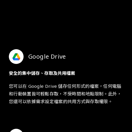
直接透過瀏覽器即可建立及編輯文字文件，系統會自動儲
存變更。您可以與團隊成員或組織以外的人員在同一份文
件中
一同工作
，並可即時
同步他人進行的
編輯、
而
使用內
建即時通訊功能進行溝通，還
可以
透過
插入
註解、建議的
方式來提出問題
及
修正建議。
Google Drive
安全的集中儲存、存取及共用檔案
您可以在 Google Drive 儲存任何形式的檔案，任何電腦
和行動裝置皆可
輕鬆
存取，不受時間和地點限制。此外，
您還可以依據需求設定檔案的共用方式與存取權限。