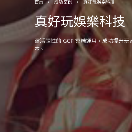
首頁
成功案例
真好玩娛樂科技
真好玩娛樂科技
靈活彈性的 GCP 雲端運用，成功提升
本。