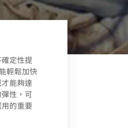
不確定性提
 能輕鬆加快
戲才能夠達
的彈性，可
選用的重要