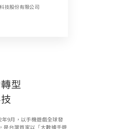
科技股份有限公司
動轉型
科技
2年9月，以手機遊戲全球發
，是台灣首家以「大數據手遊