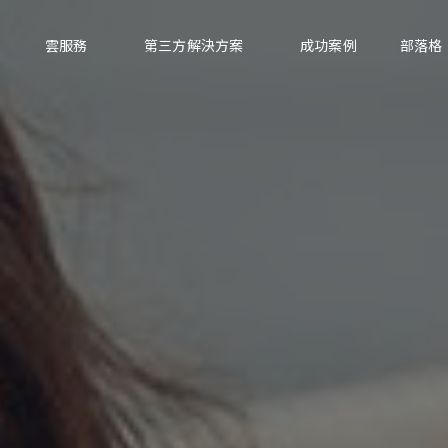
雲服務
第三方解決方案
成功案例
部落格