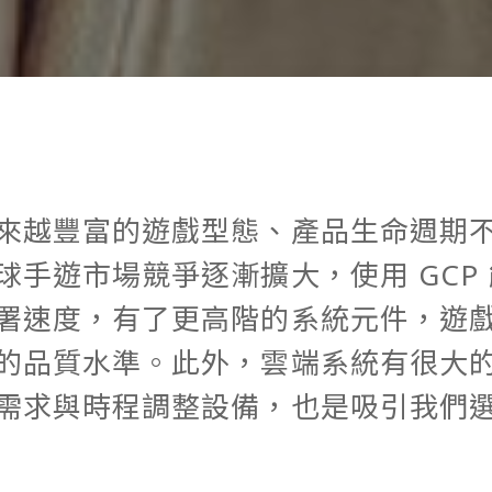
來越豐富的遊戲型態、產品生命週期
球手遊市場競爭逐漸擴大，使用 GCP
署速度，有了更高階的系統元件，遊
的品質水準。此外，雲端系統有很大
需求與時程調整設備，也是吸引我們