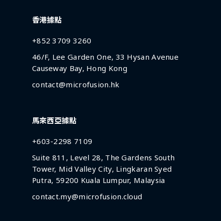
香港據點
+852 3709 3260
46/F, Lee Garden One, 33 Hysan Avenue
Causeway Bay, Hong Kong
contact@microfusion.hk
馬來西亞據點
+603-2298 7109
Suite 811, Level 28, The Gardens South
Tower, Mid Valley City, Lingkaran Syed
Putra, 59200 Kuala Lumpur, Malaysia
contact.my@microfusion.cloud