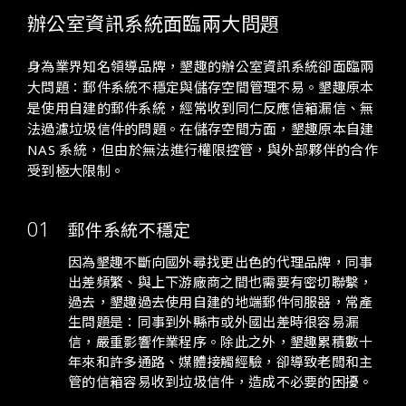
辦公室資訊系統面臨兩大問題
身為業界知名領導品牌，墾趣的辦公室資訊系統卻面臨兩
大問題：郵件系統不穩定與儲存空間管理不易。墾趣原本
是使用自建的郵件系統，經常收到同仁反應信箱漏信、無
法過濾垃圾信件的問題。在儲存空間方面，墾趣原本自建
NAS 系統，但由於無法進行權限控管，與外部夥伴的合作
受到極大限制。
郵件系統不穩定
因為墾趣不斷向國外尋找更出色的代理品牌，同事
出差頻繁、與上下游廠商之間也需要有密切聯繫，
過去，墾趣過去使用自建的地端郵件伺服器，常產
生問題是：同事到外縣市或外國出差時很容易漏
信，嚴重影響作業程序。除此之外，墾趣累積數十
年來和許多通路、媒體接觸經驗，卻導致老闆和主
管的信箱容易收到垃圾信件，造成不必要的困擾。