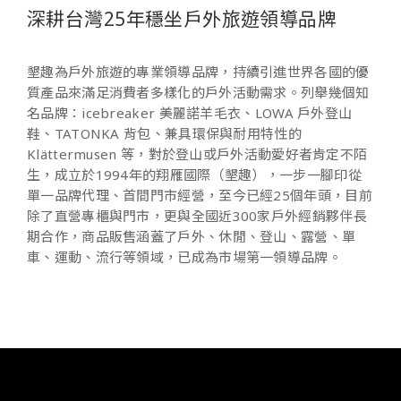
深耕台灣25年穩坐戶外旅遊領導品牌
墾趣為戶外旅遊的專業領導品牌，持續引進世界各國的優
質產品來滿足消費者多樣化的戶外活動需求。列舉幾個知
名品牌：
icebreaker
美麗諾羊毛衣、
LOWA
戶外登山
鞋、
TATONKA
背包、兼具環保與耐用特性的
Klättermusen
等，對於登山或戶外活動愛好者肯定不陌
生，成立於
1994
年的翔雁國際（墾趣），一步一腳印從
單一品牌代理、首間門市經營，至今已經
25
個年頭，目前
除了直營專櫃與門市，更與全國近
300
家戶外經銷夥伴長
期合作，商品販售涵蓋了戶外、休閒、登山、露營、單
車、運動、流行等領域，已成為市場第一領導品牌。