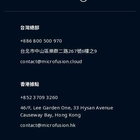
台灣總部
+886 800 500 970
台北市中山區樂群二路267號6樓之9
contact@microfusion.cloud
香港據點
+852 3709 3260
46/F, Lee Garden One, 33 Hysan Avenue
Causeway Bay, Hong Kong
contact@microfusion.hk