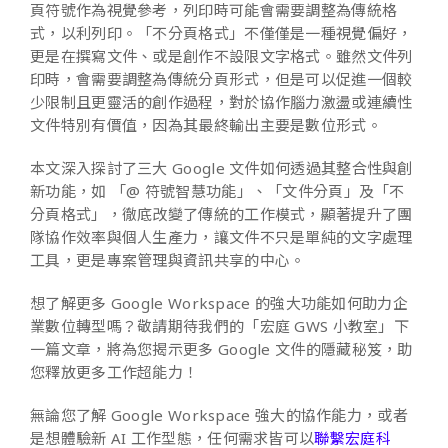
頁符號作為視覺參考，列印時可能會需要調整為傳統格
式，以利列印。
「不分頁格式」不僅僅是一種視覺偏好，
更是在撰寫文件、或是創作不設限文字格式。雖然文件列
印時，會需要調整為傳統分頁形式，但是可以促進一個較
少限制且更靈活的創作過程，對於協作腦力激盪或連續性
文件特別有價值，因為其最終輸出主要是數位形式。
本文深入探討了三大 Google 文件如何透過其整合性與創
新功能，如 「@ 符號智慧功能」、「文件分頁」及「不
分頁格式」，徹底改變了傳統的工作模式，顯著提升了團
隊協作效率與個人生產力，讓文件不只是單純的文字處理
工具，更是專案管理與資訊共享的中心。
想了解更多 Google Workspace 的強大功能如何助力企
業數位轉型嗎？敬請期待我們的「宏庭 GWS 小教室」下
一篇文章，將為您揭示更多 Google 文件的隱藏秘笈，助
您釋放更多工作超能力！
無論您了解 Google Workspace 強大的協作能力，或者
是想體驗新 AI 工作型態，任何需求皆可以
聯繫宏庭科