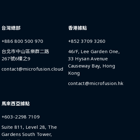
台灣總部
香港據點
+886 800 500 970
+852 3709 3260
台北市中山區樂群二路
46/F, Lee Garden One,
267號6樓之9
33 Hysan Avenue
Causeway Bay, Hong
contact@microfusion.cloud
Kong
contact@microfusion.hk
馬來西亞據點
+603-2298 7109
Suite 811, Level 28, The
Gardens South Tower,