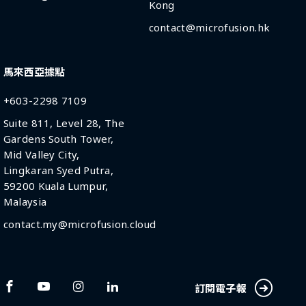
Kong
contact@microfusion.hk
馬來西亞據點
+603-2298 7109
Suite 811, Level 28, The
Gardens South Tower,
Mid Valley City,
Lingkaran Syed Putra,
59200 Kuala Lumpur,
Malaysia
contact.my@microfusion.cloud
訂閱電子報