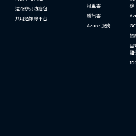
阿里雲
移
遠距辦公防疫包
騰訊雲
A
共用通訊錄平台
Azure 服務
G
帳
雲
難
I